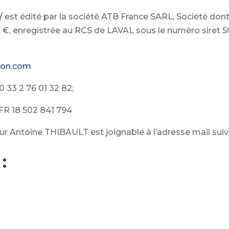
/
est édité par la société ATB France SARL, Société dont 
 €, enregistrée au RCS de LAVAL sous le numéro siret 5
ion.com
0 33 2 76 01 32 82;
FR 18 502 841 794
ur Antoine THIBAULT est joignable à l’adresse mail sui
: