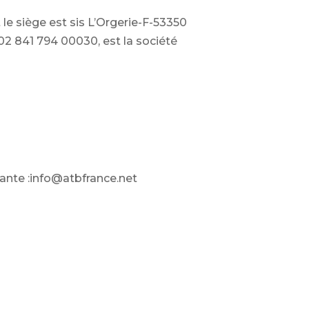
le siège est sis L’Orgerie-F-53350
02 841 794 00030, est la société
vante :info@atbfrance.net