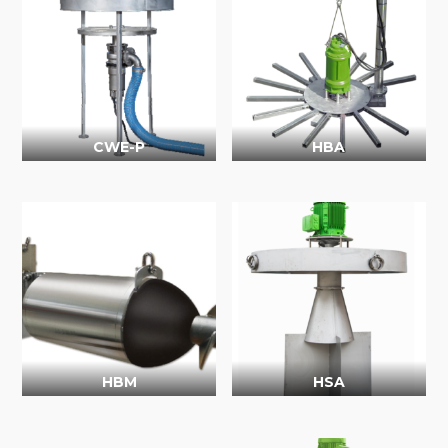
CWE-P
HBA
HBM
HSA