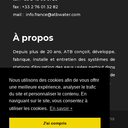
fax : +33 2 76 01 32 82
mail :
info.france@atbwater.com
À propos
Depuis plus de 20 ans, ATB conçoit, développe,
fabrique, installe et entretien des systèmes de
stations d’épuration des eaux usées partout dans
le monde. Sa filiale ATB France est à l’origine de
Nous utilisons des cookies afin de vous offrir
nombreux succès dans les pays Francophones.
une meilleure expérience, analyser le trafic
du site et personnaliser le contenu. En
naviguant sur le site, vous consentez à
utiliser les cookies.
En savoir +
Copyright © 2019 ATB Epuration -
Mentions
J'ai compris
légales
- Site Internet réalisé par