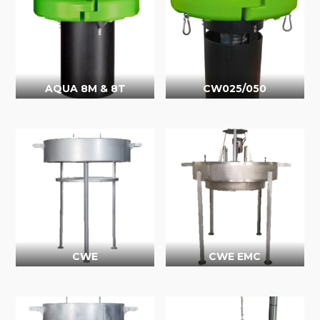
AQUA 8M & 8T
CW025/050
CWE
CWE EMC