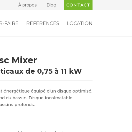
À propos
Blog
CONTACT
R-FAIRE
RÉFÉRENCES
LOCATION
sc Mixer
icaux de 0,75 à 11 kW
 énergétique équipé d’un disque optimisé.
ond du bassin. Disque incolmatable.
ssins profonds.