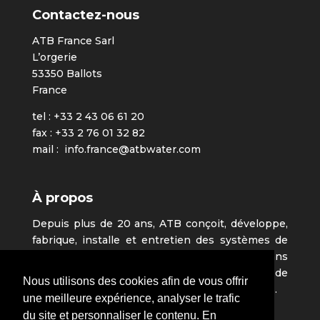
Contactez-nous
ATB France Sarl
L’orgerie
53350 Ballots
France
tel : +33 2 43 06 61 20
fax : +33 2 76 01 32 82
mail :
info.france@atbwater.com
À propos
Depuis plus de 20 ans, ATB conçoit, développe,
fabrique, installe et entretien des systèmes de
stations d’épuration des eaux usées partout dans
le monde. Sa filiale ATB France est à l’origine de
Nous utilisons des cookies afin de vous offrir
nombreux succès dans les pays Francophones.
une meilleure expérience, analyser le trafic
du site et personnaliser le contenu. En