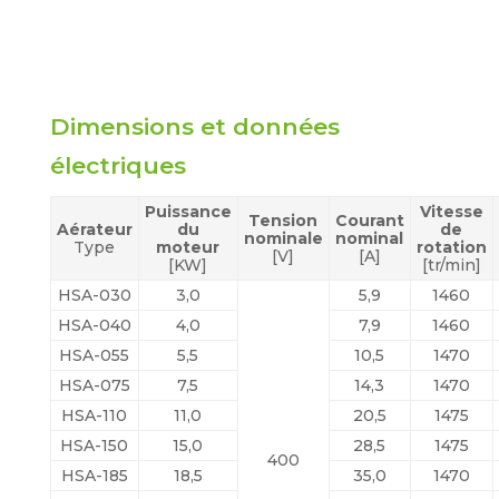
Dimensions et données
électriques
Puissance
Vitesse
Tension
Courant
Aérateur
du
de
nominale
nominal
Type
moteur
rotation
[V]
[A]
[KW]
[tr/min]
HSA-030
3,0
5,9
1460
HSA-040
4,0
7,9
1460
HSA-055
5,5
10,5
1470
HSA-075
7,5
14,3
1470
HSA-110
11,0
20,5
1475
HSA-150
15,0
28,5
1475
400
HSA-185
18,5
35,0
1470