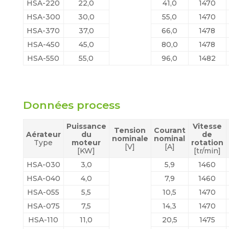
HSA-220
22,0
41,0
1470
HSA-300
30,0
55,0
1470
HSA-370
37,0
66,0
1478
HSA-450
45,0
80,0
1478
HSA-550
55,0
96,0
1482
Données process
Puissance
Vitesse
Tension
Courant
Aérateur
du
de
nominale
nominal
Type
moteur
rotation
[V]
[A]
[KW]
[tr/min]
HSA-030
3,0
5,9
1460
HSA-040
4,0
7,9
1460
HSA-055
5,5
10,5
1470
HSA-075
7,5
14,3
1470
HSA-110
11,0
20,5
1475