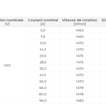
ion nominale
Courant nominal
Vitesse de rotation
Di
[V]
[A]
[tr/min]
5,9
1460
7,9
1460
10,5
1470
14,3
1470
20,5
1475
28,5
1475
400
35,0
1470
41,0
1470
55,0
1470
66,0
1478
80,0
1478
96,0
1482