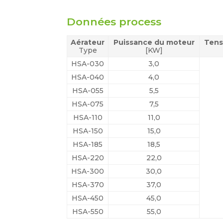
Données process
Aérateur
Puissance du moteur
Tens
Type
[KW]
HSA-030
3,0
HSA-040
4,0
HSA-055
5,5
HSA-075
7,5
HSA-110
11,0
HSA-150
15,0
HSA-185
18,5
HSA-220
22,0
HSA-300
30,0
HSA-370
37,0
HSA-450
45,0
HSA-550
55,0